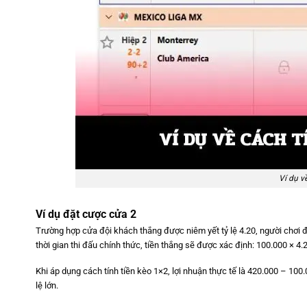
Ví dụ v
Ví dụ đặt cược cửa 2
Trường hợp cửa đội khách thắng được niêm yết tỷ lệ 4.20, người chơi 
thời gian thi đấu chính thức, tiền thắng sẽ được xác định: 100.000 × 4
Khi áp dụng cách tính tiền kèo 1×2, lợi nhuận thực tế là 420.000 – 100
lệ lớn.