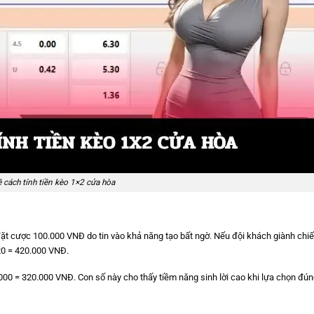
ề cách tính tiền kèo 1×2 cửa hòa
đặt cược 100.000 VNĐ do tin vào khả năng tạo bất ngờ. Nếu đội khách giành chi
.20 = 420.000 VNĐ.
.000 = 320.000 VNĐ. Con số này cho thấy tiềm năng sinh lời cao khi lựa chọn đún