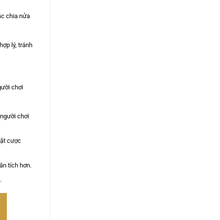
ặc chia nửa
ợp lý, tránh
gười chơi
 người chơi
đặt cược
ân tích hơn.
.