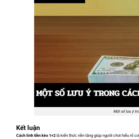
Một số lưu ý tr
Kết luận
Cách tính tiền kèo 1×2
là kiến thức nền tảng giúp người chơi hiểu rõ c