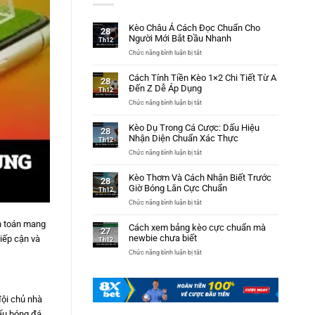
Kèo Châu Á Cách Đọc Chuẩn Cho
28
Người Mới Bắt Đầu Nhanh
Th12
Chức năng bình luận bị tắt
ở
Kèo
Châu
Cách Tính Tiền Kèo 1×2 Chi Tiết Từ A
28
Á
Đến Z Dễ Áp Dụng
Th12
Cách
Đọc
Chức năng bình luận bị tắt
ở
Chuẩn
Cách
Cho
Tính
Kèo Dụ Trong Cá Cược: Dấu Hiệu
28
Người
Tiền
Nhận Diện Chuẩn Xác Thực
Th12
Mới
Kèo
Bắt
1×2
Chức năng bình luận bị tắt
ở
Đầu
Chi
Kèo
Nhanh
Tiết
Dụ
Kèo Thơm Và Cách Nhận Biết Trước
28
Từ
Trong
Giờ Bóng Lăn Cực Chuẩn
Th12
A
Cá
Đến
Cược:
Chức năng bình luận bị tắt
ở
Z
Dấu
Kèo
Dễ
Hiệu
Thơm
nh toán mang
Cách xem bảng kèo cực chuẩn mà
27
Áp
Nhận
Và
newbie chưa biết
iếp cận và
Th12
Dụng
Diện
Cách
Chuẩn
Nhận
Chức năng bình luận bị tắt
ở
Xác
Biết
Cách
Thực
Trước
xem
Giờ
bảng
Bóng
kèo
đội chủ nhà
Lăn
cực
Cực
chuẩn
đấu bóng đá