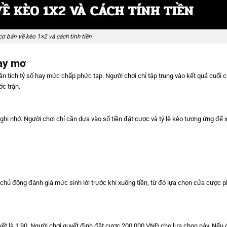
cơ bản về kèo 1×2 và cách tính tiền
tay mơ
n tích tỷ số hay mức chấp phức tạp. Người chơi chỉ tập trung vào kết quả cuối 
ớc trận.
ghi nhớ. Người chơi chỉ cần dựa vào số tiền đặt cược và tỷ lệ kèo tương ứng để 
 chủ động đánh giá mức sinh lời trước khi xuống tiền, từ đó lựa chọn cửa cược p
yết là 1.90. Người chơi quyết định đặt cược 200.000 VNĐ cho lựa chọn này. Nếu 