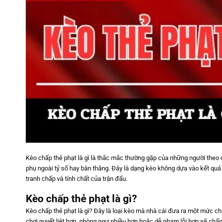
Kèo chấp thẻ phạt là gì là thắc mắc thường gặp của những người theo 
phụ ngoài tỷ số hay bàn thắng. Đây là dạng kèo không dựa vào kết quả
tranh chấp và tính chất của trận đấu.
Kèo chấp thẻ phạt là gì?
Kèo chấp thẻ phạt là gì? Đây là loại kèo mà nhà cái đưa ra một mức ch
chơi quyết liệt hơn, phòng ngự nhiều hơn hoặc dễ phạm lỗi hơn sẽ chấp 