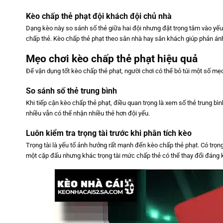
Kèo chấp thẻ phạt đội khách đội chủ nhà
Dạng kèo này so sánh số thẻ giữa hai đội nhưng đặt trọng tâm vào yếu 
chấp thẻ. Kèo chấp thẻ phạt theo sân nhà hay sân khách giúp phản ánh 
Mẹo chơi kèo chấp thẻ phạt hiệu quả
Để vận dụng tốt kèo chấp thẻ phạt, người chơi có thể bỏ túi một số mẹ
So sánh số thẻ trung bình
Khi tiếp cận kèo chấp thẻ phạt, điều quan trọng là xem số thẻ trung bìn
nhiều vẫn có thể nhận nhiều thẻ hơn đội yếu.
Luôn kiểm tra trọng tài trước khi phân tích kèo
Trọng tài là yếu tố ảnh hưởng rất mạnh đến kèo chấp thẻ phạt. Có trọng
một cặp đấu nhưng khác trọng tài mức chấp thẻ có thể thay đổi đáng 