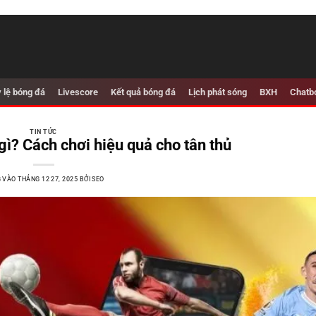
 lệ bóng đá
Livescore
Kết quả bóng đá
Lịch phát sóng
BXH
Chatb
TIN TỨC
gì? Cách chơi hiệu quả cho tân thủ
G VÀO
THÁNG 12 27, 2025
BỞI
SEO