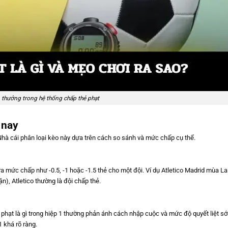
n thưởng trong hệ thống chấp thẻ phạt
 nay
 Nhà cái phân loại kèo này dựa trên cách so sánh và mức chấp cụ thể.
ra mức chấp như -0.5, -1 hoặc -1.5 thẻ cho một đội. Ví dụ Atletico Madrid mùa La
n), Atletico thường là đội chấp thẻ.
ẻ phạt là gì trong hiệp 1 thường phản ánh cách nhập cuộc và mức độ quyết liệt 
 khá rõ ràng.