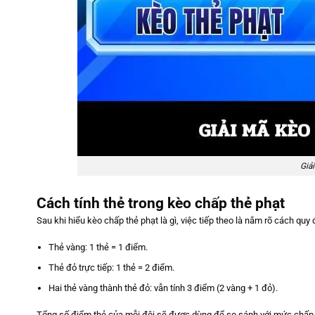
Giải
Cách tính thẻ trong kèo chấp thẻ phạt
Sau khi hiểu kèo chấp thẻ phạt là gì, việc tiếp theo là nắm rõ cách quy 
Thẻ vàng: 1 thẻ = 1 điểm.
Thẻ đỏ trực tiếp: 1 thẻ = 2 điểm.
Hai thẻ vàng thành thẻ đỏ: vẫn tính 3 điểm (2 vàng + 1 đỏ).
Tổng số điểm thẻ của mỗi đội sẽ được dùng để so sánh với mức chấp ban