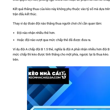
Kết quả thắng thua của kèo này không phụ thuộc vào tỷ số mà dựa trên 
trận đấu kết thúc.
Thay vì dự đoán đội nào thắng thua người chơi chỉ cần quan tâm:
Đội nào nhận nhiều thẻ hơn.
Hoặc đội nào vượt qua mức chấp thẻ đã được đưa ra.
Ví dụ đội A chấp đội B 1.5 thẻ, nghĩa là đội A phải nhận nhiều hơn đội 
mức chấp thì kèo được tính thắng cho một phía, ngược lại là thua kèo
trên.