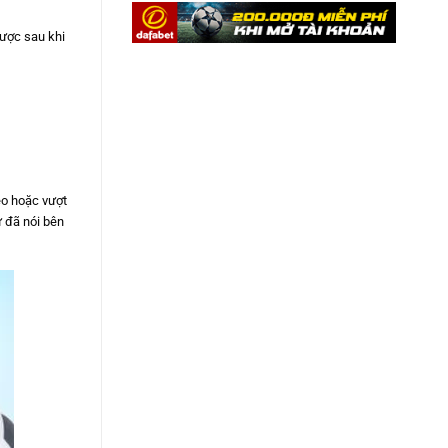
Chuẩn
mà
newbie
được sau khi
chưa
biết
heo hoặc vượt
ư đã nói bên