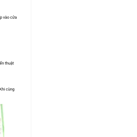
ếp vào cửa
iến thuật
 Khi cùng