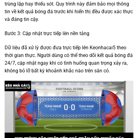
trùng lặp hay thiếu sót. Quy trình này đảm bảo mọi thông
tin về kết quả bóng đá trước khi hiển thị đều được xác thực
và đáng tin cậy.
Bước 3: Cập nhật trực tiếp lên nền tảng
Dữ liệu đã xử lý được đưa trực tiếp lên Keonhacai5 theo
thời gian thực. Người dùng có thể theo dõi kết quả bóng đá
24/7, cập nhật ngay khi có tình huống quan trọng xảy ra,
không bỏ lỡ bất kỳ khoảnh khắc nào trên sân cỏ.