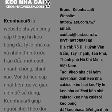
Brand:
Keonhacai5
Website:
Keonhacai5
là
https://last.com.tw/
website chuyên cung
Email:
contact@last.com.tw
cấp thông tin kèo
SĐT: 0572555180
bóng đá, tỷ lệ nhà cái
Địa chỉ: 75 Đ. Huỳnh Văn
và nhận định trước
Gấm, Tây Thạnh, Tân Phú,
Thành phố Hồ Chí Minh,
trận đấu một cách
Việt Nam
nhanh chóng, chính
Tag: #kèo nhà cái hôm
xác. Với dữ liệu cập
nay#nhan dinh keo nha
nhật liên tục và giao
cai#soi kèo#soi keo#ty le
keo nha cai#soi kèo nhà
diện dễ sử dụng,
cái#soi keo nha cai#soi
Keonhacai5 giúp
kèo bóng
người chơi theo dõi
đá#keonhacai5#nhận định