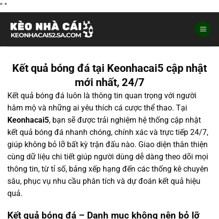
"
"
Bỏ
qua
nội
dung
Kết quả bóng đá tại Keonhacai5 cập nhật
mới nhất, 24/7
Kết quả bóng đá luôn là thông tin quan trọng với người
hâm mộ và những ai yêu thích cá cược thể thao. Tại
Keonhacai5
, bạn sẽ được trải nghiệm hệ thống cập nhật
kết quả bóng đá nhanh chóng, chính xác và trực tiếp 24/7,
giúp không bỏ lỡ bất kỳ trận đấu nào. Giao diện thân thiện
cùng dữ liệu chi tiết giúp người dùng dễ dàng theo dõi mọi
thông tin, từ tỉ số, bảng xếp hạng đến các thống kê chuyên
sâu, phục vụ nhu cầu phân tích và dự đoán kết quả hiệu
quả.
Kết quả bóng đá – Danh mục không nên bỏ lỡ