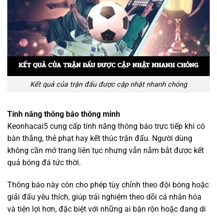
Kết quả của trận đấu được cập nhật nhanh chóng
Tính năng thông báo thông minh
Keonhacai5 cung cấp tính năng thông báo trực tiếp khi có
bàn thắng, thẻ phạt hay kết thúc trận đấu. Người dùng
không cần mở trang liên tục nhưng vẫn nắm bắt được kết
quả bóng đá tức thời.
Thông báo này còn cho phép tùy chỉnh theo đội bóng hoặc
giải đấu yêu thích, giúp trải nghiệm theo dõi cá nhân hóa
và tiện lợi hơn, đặc biệt với những ai bận rộn hoặc đang di