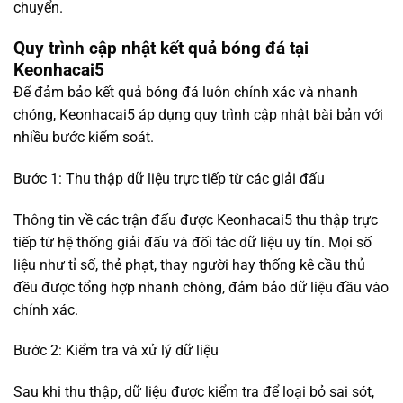
chuyển.
Quy trình cập nhật kết quả bóng đá tại
Keonhacai5
Để đảm bảo kết quả bóng đá luôn chính xác và nhanh
chóng, Keonhacai5 áp dụng quy trình cập nhật bài bản với
nhiều bước kiểm soát.
Bước 1: Thu thập dữ liệu trực tiếp từ các giải đấu
Thông tin về các trận đấu được Keonhacai5 thu thập trực
tiếp từ hệ thống giải đấu và đối tác dữ liệu uy tín. Mọi số
liệu như tỉ số, thẻ phạt, thay người hay thống kê cầu thủ
đều được tổng hợp nhanh chóng, đảm bảo dữ liệu đầu vào
chính xác.
Bước 2: Kiểm tra và xử lý dữ liệu
Sau khi thu thập, dữ liệu được kiểm tra để loại bỏ sai sót,