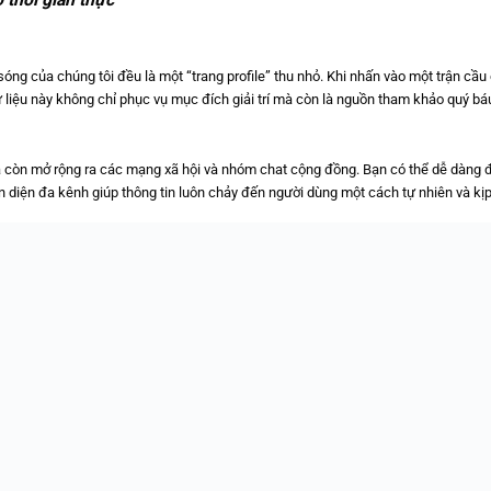
sóng của chúng tôi đều là một “trang profile” thu nhỏ. Khi nhấn vào một trận cầu
dữ liệu này không chỉ phục vụ mục đích giải trí mà còn là nguồn tham khảo quý b
à còn mở rộng ra các mạng xã hội và nhóm chat cộng đồng. Bạn có thể dễ dàng đă
n diện đa kênh giúp thông tin luôn chảy đến người dùng một cách tự nhiên và kịp