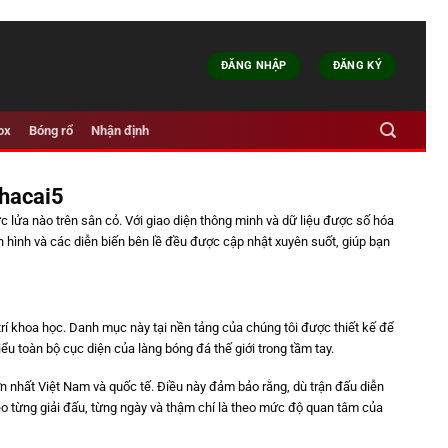
ĐĂNG NHẬP
ĐĂNG KÝ
ox
Bóng rổ
Nhận định
nhacai5
c lửa nào trên sân cỏ. Với giao diện thông minh và dữ liệu được số hóa
n hình và các diễn biến bên lề đều được cập nhật xuyên suốt, giúp bạn
rí khoa học. Danh mục này tại nền tảng của chúng tôi được thiết kế để
iểu toàn bộ cục diện của làng bóng đá thế giới trong tầm tay.
lớn nhất Việt Nam và quốc tế. Điều này đảm bảo rằng, dù trận đấu diễn
heo từng giải đấu, từng ngày và thậm chí là theo mức độ quan tâm của