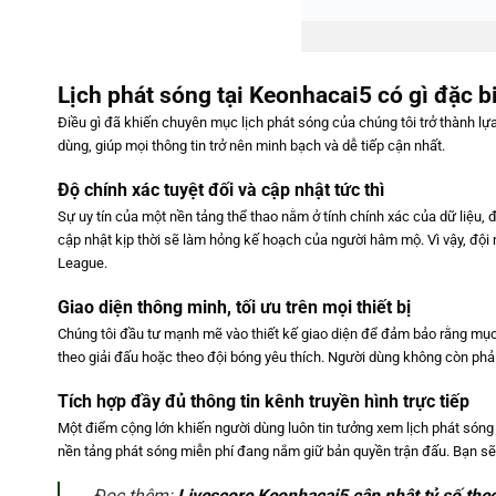
Lịch phát sóng tại Keonhacai5 có gì đặc b
Điều gì đã khiến chuyên mục lịch phát sóng của chúng tôi trở thành lựa
dùng, giúp mọi thông tin trở nên minh bạch và dễ tiếp cận nhất.
Độ chính xác tuyệt đối và cập nhật tức thì
Sự uy tín của một nền tảng thể thao nằm ở tính chính xác của dữ liệu, 
cập nhật kịp thời sẽ làm hỏng kế hoạch của người hâm mộ. Vì vậy, đội 
League.
Giao diện thông minh, tối ưu trên mọi thiết bị
Chúng tôi đầu tư mạnh mẽ vào thiết kế giao diện để đảm bảo rằng mục 
theo giải đấu hoặc theo đội bóng yêu thích. Người dùng không còn phải 
Tích hợp đầy đủ thông tin kênh truyền hình trực tiếp
Một điểm cộng lớn khiến người dùng luôn tin tưởng xem lịch phát sóng 
nền tảng phát sóng miễn phí đang nắm giữ bản quyền trận đấu. Bạn sẽ
Đọc thêm:
Livescore Keonhacai5 cập nhật tỷ số theo