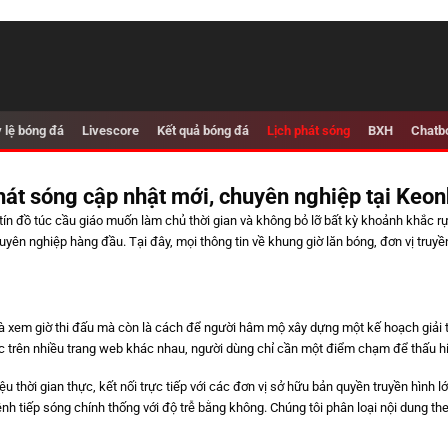
 lệ bóng đá
Livescore
Kết quả bóng đá
Lịch phát sóng
BXH
Chatb
hát sóng cập nhật mới, chuyên nghiệp tại Keo
ín đồ túc cầu giáo muốn làm chủ thời gian và không bỏ lỡ bất kỳ khoảnh khắc rự
uyên nghiệp hàng đầu. Tại đây, mọi thông tin về khung giờ lăn bóng, đơn vị truyề
là xem giờ thi đấu mà còn là cách để người hâm mộ xây dựng một kế hoạch giải t
ời rạc trên nhiều trang web khác nhau, người dùng chỉ cần một điểm chạm để thấu h
ệu thời gian thực, kết nối trực tiếp với các đơn vị sở hữu bản quyền truyền hình 
ênh tiếp sóng chính thống với độ trễ bằng không. Chúng tôi phân loại nội dung t