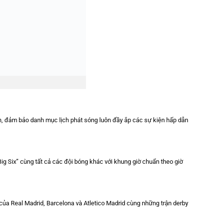
h, đảm bảo danh mục lịch phát sóng luôn đầy ắp các sự kiện hấp dẫn
“Big Six” cùng tất cả các đội bóng khác với khung giờ chuẩn theo giờ
 của Real Madrid, Barcelona và Atletico Madrid cùng những trận derby