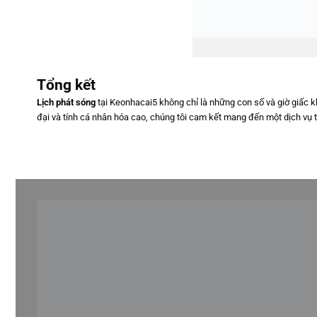
Tổng kết
Lịch phát sóng
tại Keonhacai5 không chỉ là những con số và giờ giấc k
đại và tính cá nhân hóa cao, chúng tôi cam kết mang đến một dịch vụ t