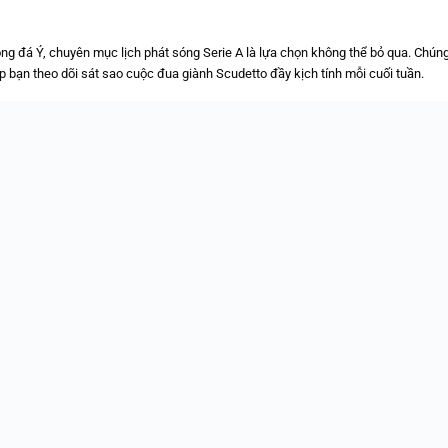
óng đá Ý, chuyên mục lịch phát sóng Serie A là lựa chọn không thể bỏ qua. Chúng
p bạn theo dõi sát sao cuộc đua giành Scudetto đầy kịch tính mỗi cuối tuần.