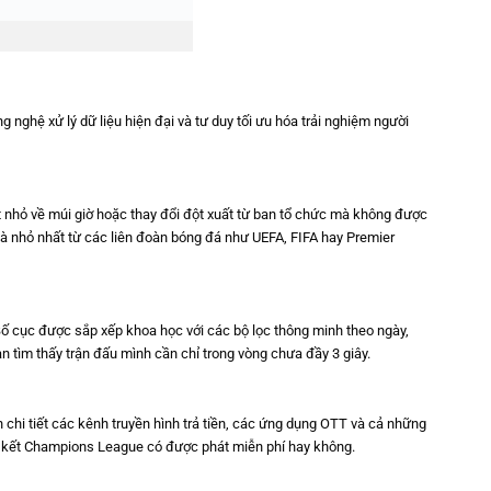
 nghệ xử lý dữ liệu hiện đại và tư duy tối ưu hóa trải nghiệm người
sót nhỏ về múi giờ hoặc thay đổi đột xuất từ ban tổ chức mà không được
 là nhỏ nhất từ các liên đoàn bóng đá như UEFA, FIFA hay Premier
Bố cục được sắp xếp khoa học với các bộ lọc thông minh theo ngày,
ạn tìm thấy trận đấu mình cần chỉ trong vòng chưa đầy 3 giây.
 chi tiết các kênh truyền hình trả tiền, các ứng dụng OTT và cả những
g kết Champions League có được phát miễn phí hay không.