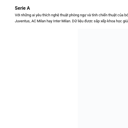
Serie A
Với những ai yêu thích nghệ thuật phòng ngự và tính chiến thuật của b
Juventus, AC Milan hay Inter Milan. Dữ liệu được sắp xếp khoa học giú