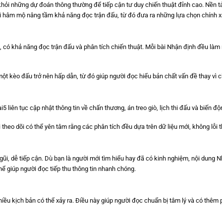
hỏi những dự đoán thông thường để tiếp cận tư duy chiến thuật đỉnh cao. Nền tả
ời hâm mộ nâng tầm khả năng đọc trận đấu, từ đó đưa ra những lựa chọn chính x
 có khả năng đọc trận đấu và phân tích chiến thuật. Mỗi bài Nhận định đều làm 
một kèo đấu trở nên hấp dẫn, từ đó giúp người đọc hiểu bản chất vấn đề thay vì chỉ
5 liên tục cập nhật thông tin về chấn thương, án treo giò, lịch thi đấu và biến độ
theo dõi có thể yên tâm rằng các phân tích đều dựa trên dữ liệu mới, không lỗi t
ũi, dễ tiếp cận. Dù bạn là người mới tìm hiểu hay đã có kinh nghiệm, nội dung 
hể giúp người đọc tiếp thu thông tin nhanh chóng.
hiều kịch bản có thể xảy ra. Điều này giúp người đọc chuẩn bị tâm lý và có thê