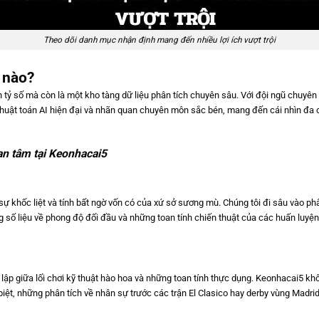
Theo dõi danh mục nhận định mang đến nhiều lợi ích vượt trội
 nào?
ỷ số mà còn là một kho tàng dữ liệu phân tích chuyên sâu. Với đội ngũ chuyên g
ữa thuật toán AI hiện đại và nhãn quan chuyên môn sắc bén, mang đến cái nhìn đ
n tâm tại Keonhacai5
 khốc liệt và tính bất ngờ vốn có của xứ sở sương mù. Chúng tôi đi sâu vào phân
 số liệu về phong độ đối đầu và những toan tính chiến thuật của các huấn luyện
i lập giữa lối chơi kỹ thuật hào hoa và những toan tính thực dụng. Keonhacai5 
 biệt, những phân tích về nhân sự trước các trận El Clasico hay derby vùng Madr