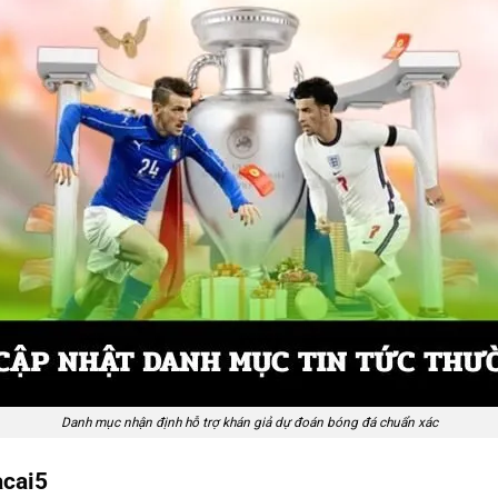
Danh mục nhận định hỗ trợ khán giả dự đoán bóng đá chuẩn xác
acai5