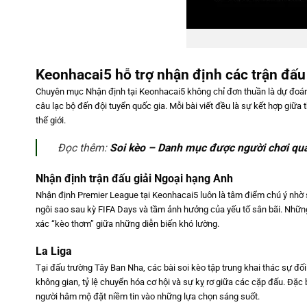
Keonhacai5 hỗ trợ nhận định các trận đấu
Chuyên mục Nhận định tại Keonhacai5 không chỉ đơn thuần là dự đoán t
câu lạc bộ đến đội tuyển quốc gia. Mỗi bài viết đều là sự kết hợp gi
thế giới.
Đọc thêm:
Soi kèo – Danh mục được người chơi qua
Nhận định trận đấu giải Ngoại hạng Anh
Nhận định Premier League tại Keonhacai5 luôn là tâm điểm chú ý nhờ sự
ngôi sao sau kỳ FIFA Days và tầm ảnh hưởng của yếu tố sân bãi. Những
xác “kèo thơm” giữa những diễn biến khó lường.
La Liga
Tại đấu trường Tây Ban Nha, các bài soi kèo tập trung khai thác sự đố
không gian, tỷ lệ chuyển hóa cơ hội và sự kỵ rơ giữa các cặp đấu. Đặc
người hâm mộ đặt niềm tin vào những lựa chọn sáng suốt.