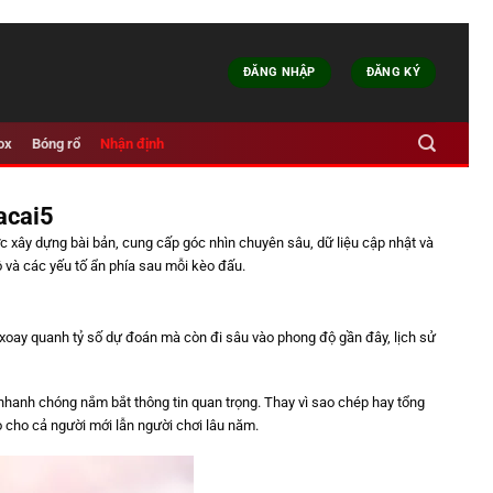
ĐĂNG NHẬP
ĐĂNG KÝ
ox
Bóng rổ
Nhận định
acai5
 xây dựng bài bản, cung cấp góc nhìn chuyên sâu, dữ liệu cập nhật và
 và các yếu tố ẩn phía sau mỗi kèo đấu.
 xoay quanh tỷ số dự đoán mà còn đi sâu vào phong độ gần đây, lịch sử
c nhanh chóng nắm bắt thông tin quan trọng. Thay vì sao chép hay tổng
o cho cả người mới lẫn người chơi lâu năm.