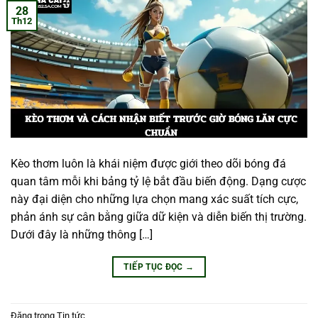
28
Th12
Kèo thơm luôn là khái niệm được giới theo dõi bóng đá
quan tâm mỗi khi bảng tỷ lệ bắt đầu biến động. Dạng cược
này đại diện cho những lựa chọn mang xác suất tích cực,
phản ánh sự cân bằng giữa dữ kiện và diễn biến thị trường.
Dưới đây là những thông […]
TIẾP TỤC ĐỌC
→
Đăng trong
Tin tức