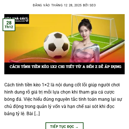
ĐĂNG VÀO
THÁNG 12 28, 2025
BỞI
SEO
28
Th12
Cách tính tiền kèo 1×2 là nội dung cốt lõi giúp người chơi
hình dung rõ giá trị mỗi lựa chọn khi tham gia cá cược
bóng đá. Việc hiểu đúng nguyên tắc tính toán mang lại sự
chủ động trong quản lý vốn và hạn chế sai sót khi đọc
bảng tỷ lệ. Bài […]
TIẾP TỤC ĐỌC
→