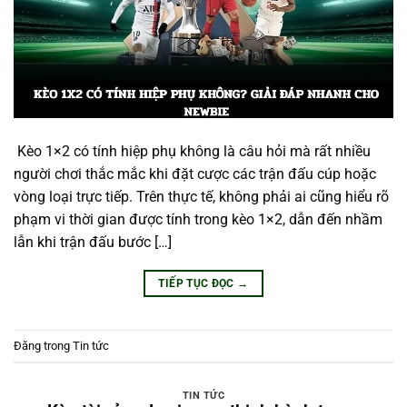
Kèo 1×2 có tính hiệp phụ không là câu hỏi mà rất nhiều
người chơi thắc mắc khi đặt cược các trận đấu cúp hoặc
vòng loại trực tiếp. Trên thực tế, không phải ai cũng hiểu rõ
phạm vi thời gian được tính trong kèo 1×2, dẫn đến nhầm
lẫn khi trận đấu bước […]
TIẾP TỤC ĐỌC
→
Đăng trong
Tin tức
TIN TỨC