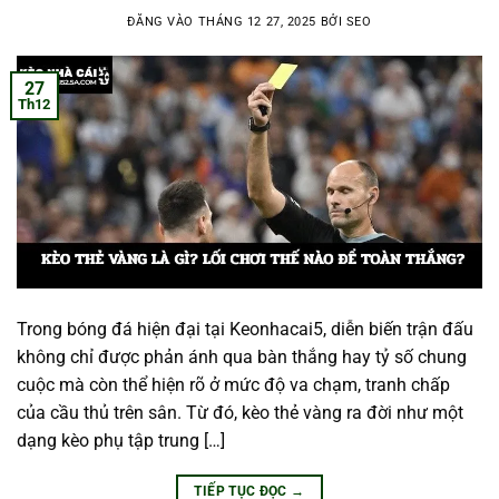
ĐĂNG VÀO
THÁNG 12 27, 2025
BỞI
SEO
27
Th12
Trong bóng đá hiện đại tại Keonhacai5, diễn biến trận đấu
không chỉ được phản ánh qua bàn thắng hay tỷ số chung
cuộc mà còn thể hiện rõ ở mức độ va chạm, tranh chấp
của cầu thủ trên sân. Từ đó, kèo thẻ vàng ra đời như một
dạng kèo phụ tập trung […]
TIẾP TỤC ĐỌC
→