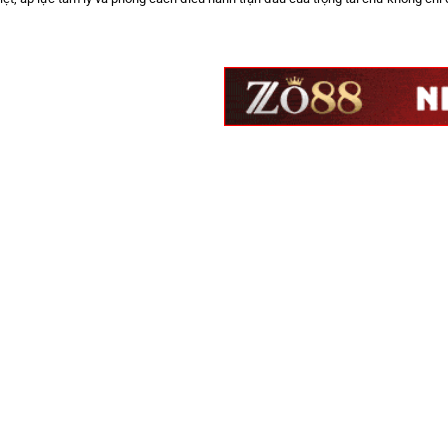
n hoặc ngược lại, một trận hòa không bàn thắng vẫn có thể xuất hiện rất nhiều th