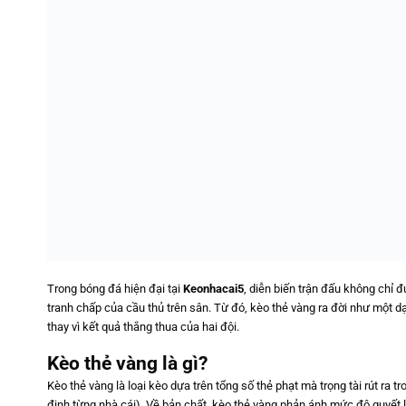
Trong bóng đá hiện đại tại
Keonhacai5
, diễn biến trận đấu không chỉ
tranh chấp của cầu thủ trên sân. Từ đó, kèo thẻ vàng ra đời như một dạ
thay vì kết quả thắng thua của hai đội.
Kèo thẻ vàng là gì?
Kèo thẻ vàng là loại kèo dựa trên tổng số thẻ phạt mà trọng tài rút ra t
định từng nhà cái). Về bản chất, kèo thẻ vàng phản ánh mức độ quyết l