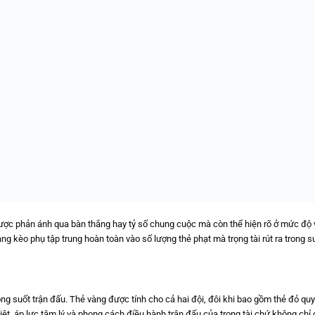
 được phản ánh qua bàn thắng hay tỷ số chung cuộc mà còn thể hiện rõ ở mức độ
ng kèo phụ tập trung hoàn toàn vào số lượng thẻ phạt mà trọng tài rút ra trong s
rong suốt trận đấu. Thẻ vàng được tính cho cả hai đội, đôi khi bao gồm thẻ đỏ quy
iệt, áp lực tâm lý và phong cách điều hành trận đấu của trọng tài chứ không chỉ 