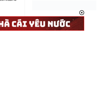
Chuẩn
mà
newbie
chưa
biết
ẻ phạt.